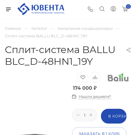
0
—
—
—
Главная
Каталог
Канальные кондиционеры
Сплит-система BALLU BLC_D-48HN1_19Y
Сплит-система BALLU
BLC_D-48HN1_19Y
174 000
₽
Нашли дешевле?
В КОРЗИНУ
ЗАКАЗАТЬ В 1 КЛИК