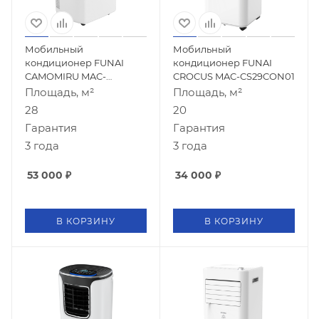
Мобильный
Мобильный
кондиционер FUNAI
кондиционер FUNAI
CAMOMIRU MAC-
CROCUS MAC-CS29CON01
CM40HPN04
Площадь, м²
Площадь, м²
28
20
Гарантия
Гарантия
3 года
3 года
53 000
₽
34 000
₽
В КОРЗИНУ
В КОРЗИНУ