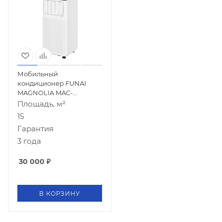
Мобильный
кондиционер FUNAI
MAGNOLIA MAC-
MG22CON01
Площадь, м²
15
Гарантия
3 года
30 000
₽
В КОРЗИНУ