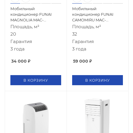
Мобильный
Мобильный
кондиционер FUNAI
кондиционер FUNAI
MAGNOLIA MAC-
CAMOMIRU MAC-
MG28CON01
CM46HPN04
Площадь, м²
Площадь, м²
20
32
Гарантия
Гарантия
3 года
3 года
34 000
₽
59 000
₽
В КОРЗИНУ
В КОРЗИНУ