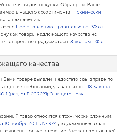
ней, не считая дня покупки. Обращаем Ваше
ая часть нашего ассортимента –
технически
вого назначения.
огласно
Постановлению Правительства РФ от
мену как товары надлежащего качества не
аких товаров не предусмотрен
Законом РФ от
ежащего качества
м Вами товаре выявлен недостаток вы вправе по
ь одно из требований, указанных в
ст.18 Закона
0-1 (ред. от 11.06.2021) О защите прав
казанный товар относится к технически сложным,
 10 ноября 2011 г. № 924
, то указанные в ст.18
ь заявлены только в течение 15 календарных дней