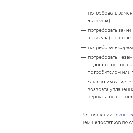
потребовать замены
артикула)
потребовать замен
артикула) с соотв
потребовать сора
потребовать незам
недостатков товар
потребителем или 
отказаться от исп
возврата уплаченно
вернуть товар с не
В отношении
техниче
нем недостатков по с