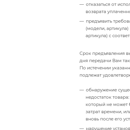
отказаться от исп
возврата уплаченно
предъявить требов
(модели, артикула)
артикула) с соотв
Срок предъявления в
дня передачи Вам так
По истечении указанн
подлежат удовлетвор
обнаружение сущес
недостаток товара:
который не может 
затрат времени, ил
вновь после его ус
нарушение устано