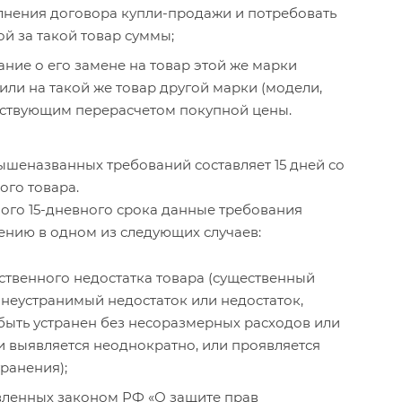
олнения договора купли-продажи и потребовать
й за такой товар суммы;
ание о его замене на товар этой же марки
 или на такой же товар другой марки (модели,
етствующим перерасчетом покупной цены.
ышеназванных требований составляет 15 дней со
ого товара.
ого 15-дневного срока данные требования
ению в одном из следующих случаев:
твенного недостатка товара (существенный
 неустранимый недостаток или недостаток,
быть устранен без несоразмерных расходов или
и выявляется неоднократно, или проявляется
транения);
вленных законом РФ «О защите прав