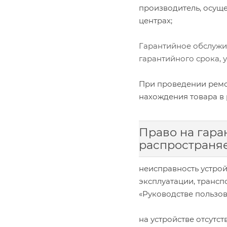
производитель, осущ
центрах;
Гарантийное обслужив
гарантийного срока, 
При проведении ремо
нахождения товара в 
Право на гара
распространяе
неисправность устро
эксплуатации, трансп
«Руководстве пользов
на устройстве отсутс