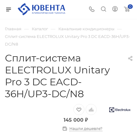
0
—
—
—
Главная
Каталог
Канальные кондиционеры
Сплит-система ELECTROLUX Unitary Pro 3 DC EACD-36H/UP3-
DC/N8
Сплит-система
ELECTROLUX Unitary
Pro 3 DC EACD-
36H/UP3-DC/N8
145 000
₽
Нашли дешевле?