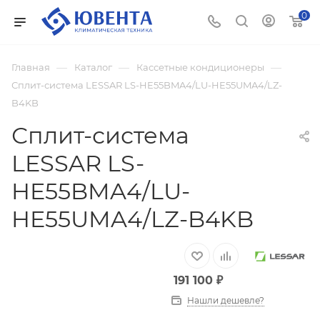
0
—
—
—
Главная
Каталог
Кассетные кондиционеры
Сплит-система LESSAR LS-HE55BMA4/LU-HE55UMA4/LZ-
B4KB
Сплит-система
LESSAR LS-
HE55BMA4/LU-
HE55UMA4/LZ-B4KB
191 100
₽
Нашли дешевле?