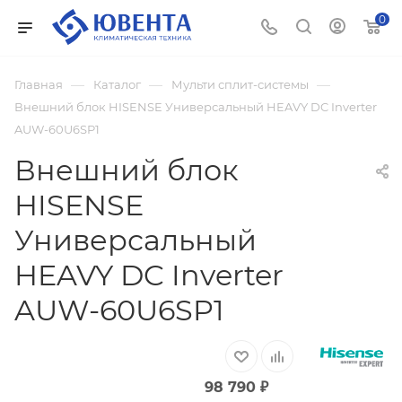
0
—
—
—
Главная
Каталог
Мульти сплит-системы
Внешний блок HISENSE Универсальный HEAVY DC Inverter
AUW-60U6SP1
Внешний блок
HISENSE
Универсальный
HEAVY DC Inverter
AUW-60U6SP1
98 790
₽