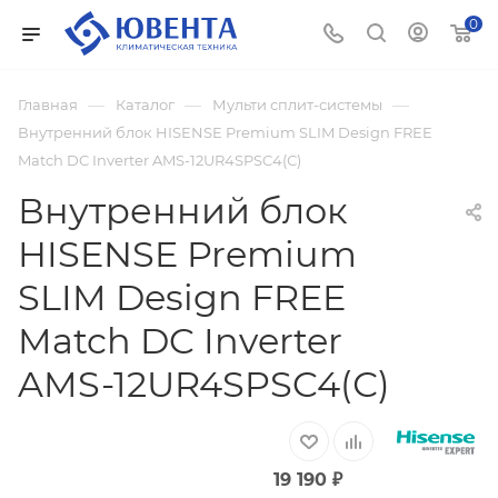
0
—
—
—
Главная
Каталог
Мульти сплит-системы
Внутренний блок HISENSE Premium SLIM Design FREE
Match DC Inverter AMS-12UR4SPSC4(С)
Внутренний блок
HISENSE Premium
SLIM Design FREE
Match DC Inverter
AMS-12UR4SPSC4(С)
19 190
₽