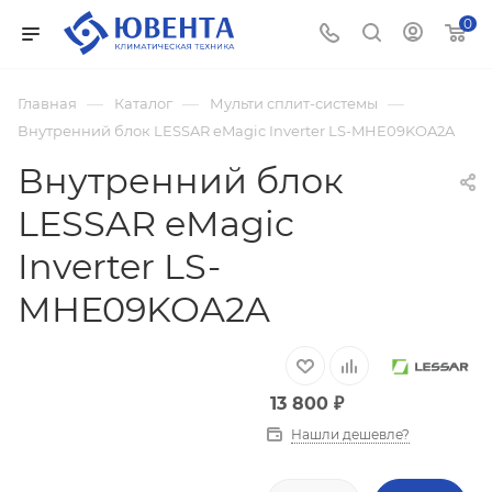
0
—
—
—
Главная
Каталог
Мульти сплит-системы
Внутренний блок LESSAR eMagic Inverter LS-MHE09KOA2A
Внутренний блок
LESSAR eMagic
Inverter LS-
MHE09KOA2A
13 800
₽
Нашли дешевле?