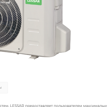
Ы
стем, LESSAR предоставляет пользователям максимальн