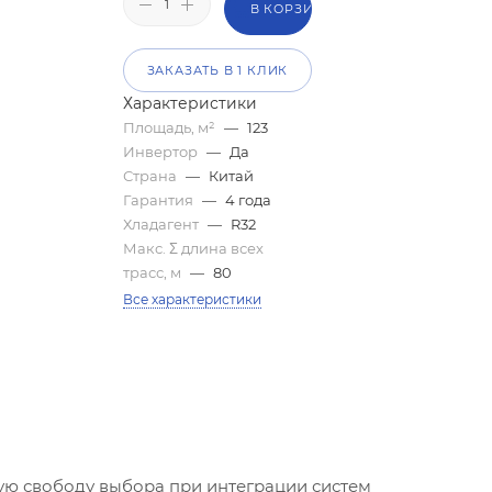
В КОРЗИНУ
ЗАКАЗАТЬ В 1 КЛИК
Характеристики
Площадь, м²
—
123
Инвертор
—
Да
Страна
—
Китай
Гарантия
—
4 года
Хладагент
—
R32
Макс. Σ длина всех
трасс, м
—
80
Все характеристики
ую свободу выбора при интеграции систем