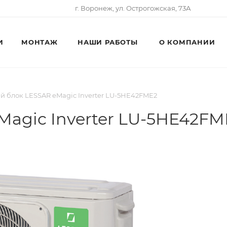
г. Воронеж, ул. Острогожская, 73А
И
МОНТАЖ
НАШИ РАБОТЫ
О КОМПАНИИ
 блок LESSAR eMagic Inverter LU-5HE42FME2
agic Inverter LU-5HE42FM