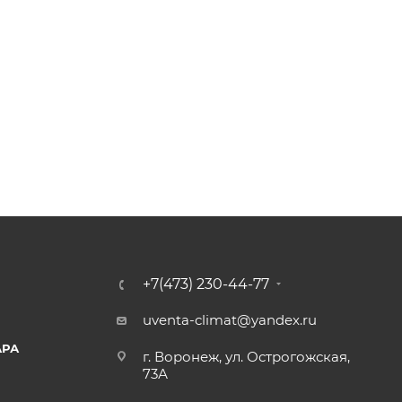
+7(473) 230-44-77
uventa-climat@yandex.ru
АРА
г. Воронеж, ул. Острогожская,
73А