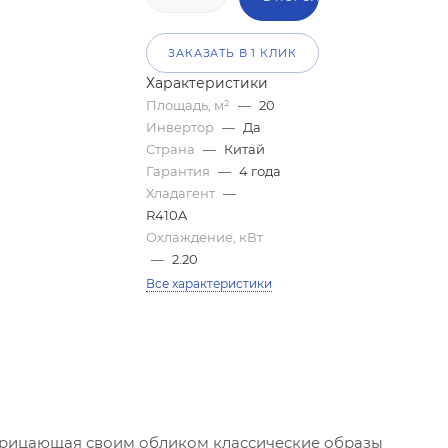
ЗАКАЗАТЬ В 1 КЛИК
Характеристики
Площадь, м²
—
20
Инвертор
—
Да
Страна
—
Китай
Гарантия
—
4 года
Хладагент
—
R410A
Охлаждение, кВт
—
2.20
Все характеристики
отрицающая своим обликом классические образы