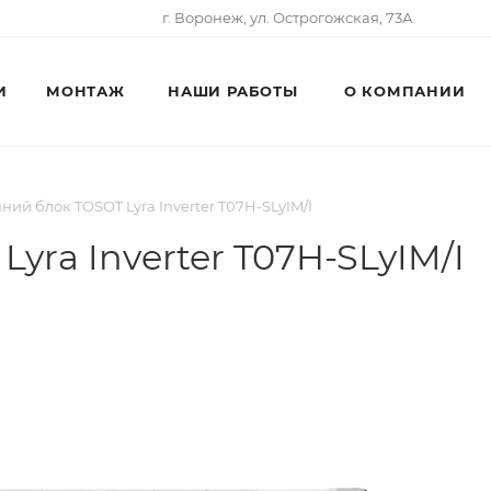
г. Воронеж, ул. Острогожская, 73А
И
МОНТАЖ
НАШИ РАБОТЫ
О КОМПАНИИ
ний блок TOSOT Lyra Inverter T07H-SLyIM/I
yra Inverter T07H-SLyIM/I