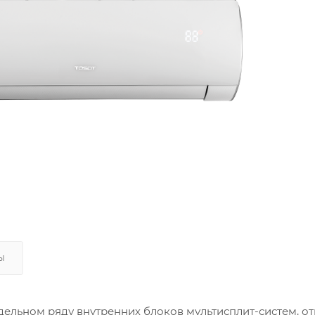
Ы
одельном ряду внутренних блоков мультисплит-систем, 