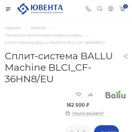
0
—
—
Главная
Каталог
—
Напольно-потолочные кондиционеры
Сплит-система BALLU Machine BLCI_CF-36HN8/EU
Сплит-система BALLU
Machine BLCI_CF-
36HN8/EU
162 500
₽
Нашли дешевле?