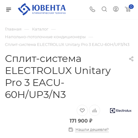
0
—
—
Главная
Каталог
—
Напольно-потолочные кондиционеры
Сплит-система ELECTROLUX Unitary Pro 3 EACU-60H/UP3/N3
Сплит-система
ELECTROLUX Unitary
Pro 3 EACU-
60H/UP3/N3
171 900
₽
Нашли дешевле?