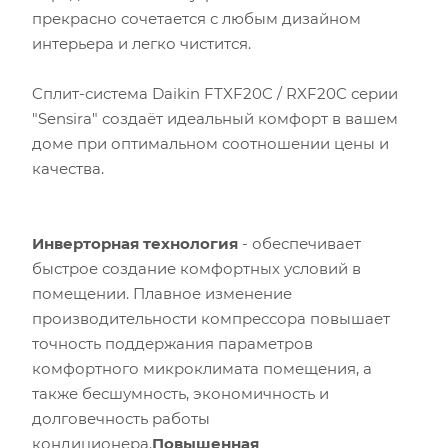
прекрасно сочетается с любым дизайном
интерьера и легко чистится.
Cплит-система Daikin FTXF20C / RXF20C серии
"Sensira" создаёт идеальный комфорт в вашем
доме при оптимальном соотношении цены и
качества.
Площадь помещения (кв.м)
Высота потолка (м)
Инверторная технология
- обеспечивает
быстрое создание комфортных условий в
Инсоляция (степень освещенности солнцем)
помещении. Плавное изменение
производительности компрессора повышает
Количество людей
точность поддержания параметров
комфортного микроклимата помещения, а
Количество компьютеров
также бесшумность, экономичность и
долговечность работы
Количество телевизоров
кондиционера.
Повышенная