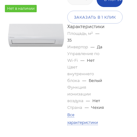
Нет в наличии
ЗАКАЗАТЬ В 1 КЛИК
Характеристики
Площадь, м²
—
35
Инвертор
—
Да
Управление по
Wi-Fi
—
Нет
Цвет
внутреннего
блока
—
Белый
Функция
ионизации
воздуха
—
Нет
Страна
—
Чехия
Все
характеристики