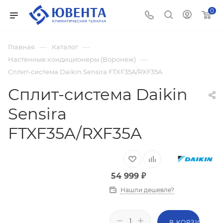
0
—
—
Главная
Каталог
—
Настенные кондиционеры (Воронеж)
Сплит-система Daikin Sensira FTXF35A/RXF35A
Сплит-система Daikin
Sensira
FTXF35A/RXF35A
54 999
₽
Нашли дешевле?
В КОРЗИНУ