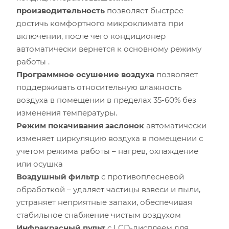
производительность
позволяет быстрее
Мощность остальной бытовой техники, Вт
достичь комфортного микроклимата при
включении, после чего кондиционер
Расчётная мощность охлаждения:
2.53
кВт
автоматически вернется к основному режиму
Рекомендуемый диапазон мощности:
2.40
-
2.91
кВт
работы .
Программное осушение воздуха
позволяет
поддерживать относительную влажность
воздуха в помещении в пределах 35-60% без
изменения температуры.
Режим покачивания заслонок
автоматически
изменяет циркуляцию воздуха в помещении с
учетом режима работы – нагрев, охлаждение
или осушка
Воздушный фильтр
с противоплесневой
обработкой – удаляет частицы взвеси и пыли,
устраняет неприятные запахи, обеспечивая
стабильное снабжение чистым воздухом
Инфракрасный пульт
с LCD-дисплеем для