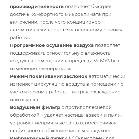
производительность
позволяет быстрее
Мощность остальной бытовой техники, Вт
достичь комфортного микроклимата при
включении, после чего кондиционер
Расчётная мощность охлаждения:
2.53
кВт
автоматически вернется к основному режиму
Рекомендуемый диапазон мощности:
2.40
-
2.91
кВт
работы .
Программное осушение воздуха
позволяет
поддерживать относительную влажность
воздуха в помещении в пределах 35-60% без
изменения температуры.
Режим покачивания заслонок
автоматически
изменяет циркуляцию воздуха в помещении с
учетом режима работы – нагрев, охлаждение
или осушка
Воздушный фильтр
с противоплесневой
обработкой – удаляет частицы взвеси и пыли,
устраняет неприятные запахи, обеспечивая
стабильное снабжение чистым воздухом
Инфракрасный пульт
с LCD-дисплеем для