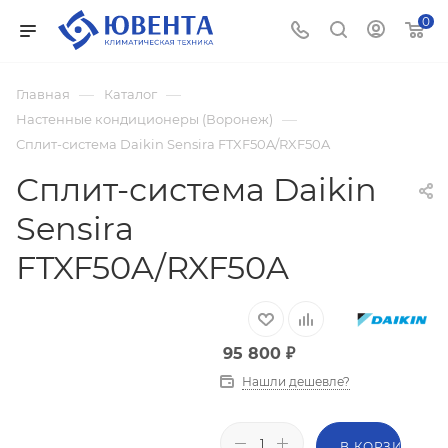
0
—
—
Главная
Каталог
—
Настенные кондиционеры (Воронеж)
Сплит-система Daikin Sensira FTXF50A/RXF50A
Сплит-система Daikin
Sensira
FTXF50A/RXF50A
95 800
₽
Нашли дешевле?
В КОРЗИНУ