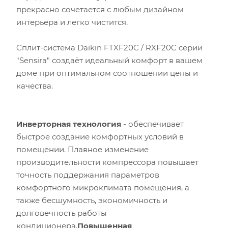
прекрасно сочетается с любым дизайном
интерьера и легко чистится.
Cплит-система Daikin FTXF20C / RXF20C серии
"Sensira" создаёт идеальный комфорт в вашем
доме при оптимальном соотношении цены и
качества.
Площадь помещения (кв.м)
Высота потолка (м)
Инверторная технология
- обеспечивает
быстрое создание комфортных условий в
Инсоляция (степень освещенности солнцем)
помещении. Плавное изменение
производительности компрессора повышает
Количество людей
точность поддержания параметров
комфортного микроклимата помещения, а
Количество компьютеров
также бесшумность, экономичность и
долговечность работы
Количество телевизоров
кондиционера.
Повышенная