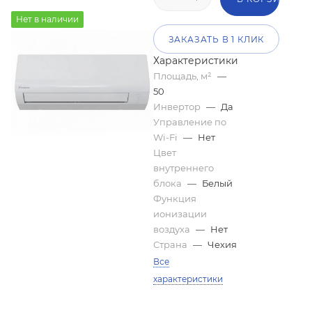
Нет в наличии
ЗАКАЗАТЬ В 1 КЛИК
Характеристики
Площадь, м²
—
50
Инвертор
—
Да
Управление по
Wi-Fi
—
Нет
Цвет
внутреннего
блока
—
Белый
Функция
ионизации
воздуха
—
Нет
Страна
—
Чехия
Все
характеристики