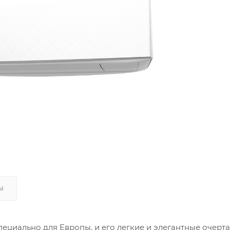
 помещения (кв.м)
отолка (м)
я (степень освещенности солнцем)
Ы
тво людей
ециально для Европы, и его легкие и элегантные очерта