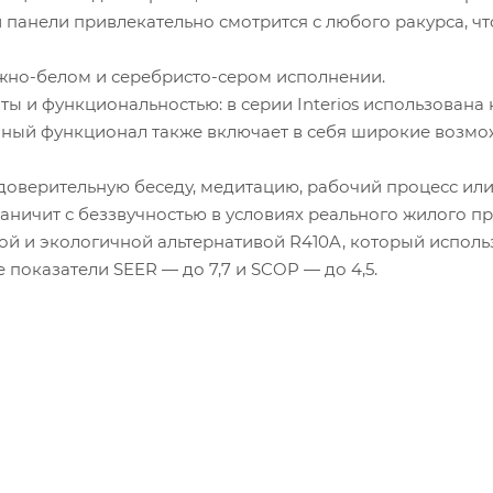
тво компьютеров
 панели привлекательно смотрится с любого ракурса, ч
ужно-белом и серебристо-сером исполнении.
тво телевизоров
ты и функциональностью: в серии Interios использован
ный функционал также включает в себя широкие возмо
 остальной бытовой техники, Вт
 доверительную беседу, медитацию, рабочий процесс и
граничит с беззвучностью в условиях реального жилого пр
ая мощность охлаждения:
2.53
кВт
ой и экологичной альтернативой R410A, который испол
оказатели SEER — до 7,7 и SCOP — до 4,5.
дуемый диапазон мощности:
2.40
-
2.91
кВт