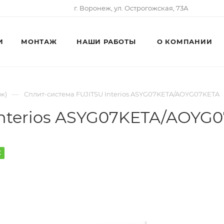
г. Воронеж, ул. Острогожская, 73А
И
МОНТАЖ
НАШИ РАБОТЫ
О КОМПАНИИ
—
ж)
Сплит-система FUJITSU Interios ASYG07KETA/AOYG07KETA
Interios ASYG07KETA/AOYG
К