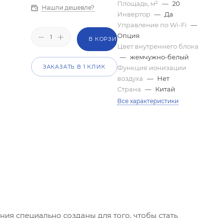
Площадь, м²
—
20
Нашли дешевле?
Инвертор
—
Да
Управление по Wi-Fi
—
Опция
В КОРЗИНУ
Цвет внутреннего блока
—
жемчужно-белый
ЗАКАЗАТЬ В 1 КЛИК
Функция ионизации
воздуха
—
Нет
Страна
—
Китай
Все характеристики
ния специально созданы для того, чтобы стать