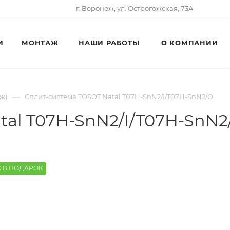
г. Воронеж, ул. Острогожская, 73А
И
МОНТАЖ
НАШИ РАБОТЫ
О КОМПАНИИ
—
ж)
Сплит-система TOSOT Natal T07H-SnN2/I/T07H-SnN2/O
tal T07H-SnN2/I/T07H-SnN2
 В ПОДАРОК