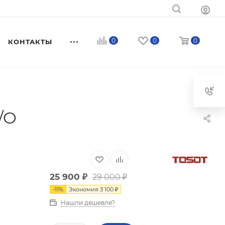
0
0
0
КОНТАКТЫ
/O
25 900
₽
29 000
₽
-
11
%
Экономия
3 100
₽
Нашли дешевле?