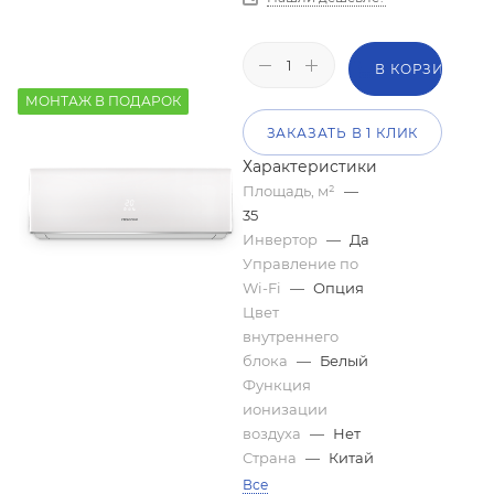
В КОРЗИНУ
МОНТАЖ В ПОДАРОК
ЗАКАЗАТЬ В 1 КЛИК
Характеристики
Площадь, м²
—
35
Инвертор
—
Да
Управление по
Wi-Fi
—
Опция
Цвет
внутреннего
блока
—
Белый
Функция
ионизации
воздуха
—
Нет
Страна
—
Китай
Все