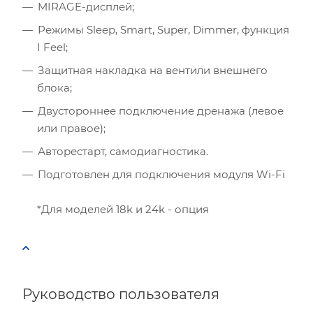
MIRAGE-дисплей;
Количество телевизоров
Режимы Sleep, Smart, Super, Dimmer, функция
I Feel;
Мощность остальной бытовой техники, Вт
Защитная накладка на вентили внешнего
Расчётная мощность охлаждения:
2.53
кВт
блока;
Рекомендуемый диапазон мощности:
2.40
-
2.91
кВт
Двустороннее подключение дренажа (левое
или правое);
Авторестарт, самодиагностика.
Подготовлен для подключения модуля Wi-Fi
*Для моделей 18k и 24k - опция
Руководство пользователя