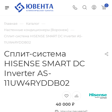
0
—
—
Главная
Каталог
—
Настенные кондиционеры (Воронеж)
Cплит-система HISENSE SMART DC Inverter AS-
11UW4RYDDB02
Cплит-система
HISENSE SMART DC
Inverter AS-
11UW4RYDDB02
40 000
₽
Нашли дешевле?