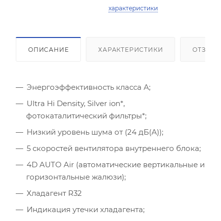
характеристики
ОПИСАНИЕ
ХАРАКТЕРИСТИКИ
ОТЗЫВ
Энергоэффективность класса А;
Площадь помещения (кв.м)
Ultra Hi Density, Silver ion*,
фотокаталитический фильтры*;
Высота потолка (м)
Низкий уровень шума от (24 дБ(А));
5 скоростей вентилятора внутреннего блока;
Инсоляция (степень освещенности солнцем)
4D AUTO Air (автоматические вертикальные и
горизонтальные жалюзи);
Количество людей
Хладагент R32
Количество компьютеров
Индикация утечки хладагента;