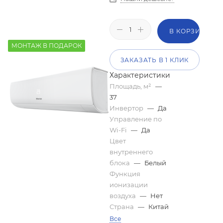
В КОРЗИНУ
МОНТАЖ В ПОДАРОК
ЗАКАЗАТЬ В 1 КЛИК
Характеристики
Площадь, м²
—
37
Инвертор
—
Да
Управление по
Wi-Fi
—
Да
Цвет
внутреннего
блока
—
Белый
Функция
ионизации
воздуха
—
Нет
Страна
—
Китай
Все