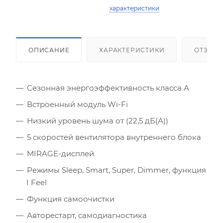
характеристики
Площадь помещения (кв.м)
ОПИСАНИЕ
ХАРАКТЕРИСТИКИ
ОТЗЫВ
Высота потолка (м)
Сезонная энергоэффективность класса А
Инсоляция (степень освещенности солнцем)
Встроенный модуль Wi-Fi
Низкий уровень шума от (22,5 дБ(А))
Количество людей
5 скоростей вентилятора внутреннего блока
Количество компьютеров
MIRAGE-дисплей
Режимы Sleep, Smart, Super, Dimmer, функция
Количество телевизоров
I Feel
Мощность остальной бытовой техники, Вт
Функция самоочистки
Авторестарт, самодиагностика
Расчётная мощность охлаждения:
2.53
кВт