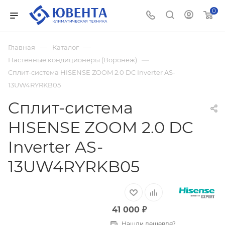
0
—
—
Главная
Каталог
—
Настенные кондиционеры (Воронеж)
Cплит-система HISENSE ZOOM 2.0 DC Inverter AS-
13UW4RYRKB05
Cплит-система
HISENSE ZOOM 2.0 DC
Inverter AS-
13UW4RYRKB05
41 000
₽
Нашли дешевле?