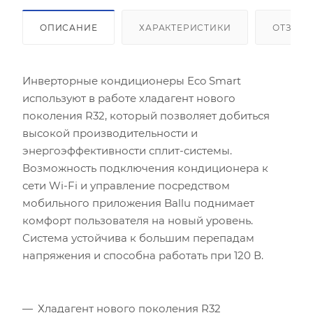
ОПИСАНИЕ
ХАРАКТЕРИСТИКИ
ОТЗЫВ
Инверторные кондиционеры Eco Smart
используют в работе хладагент нового
поколения R32, который позволяет добиться
высокой производительности и
энергоэффективности сплит-системы.
Площадь помещения (кв.м)
Возможность подключения кондиционера к
сети Wi-Fi и управление посредством
Высота потолка (м)
мобильного приложения Ballu поднимает
комфорт пользователя на новый уровень.
Инсоляция (степень освещенности солнцем)
Система устойчива к большим перепадам
напряжения и способна работать при 120 В.
Количество людей
Количество компьютеров
Хладагент нового поколения R32