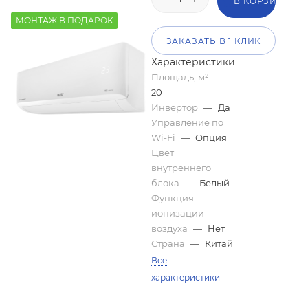
В КОРЗИНУ
МОНТАЖ В ПОДАРОК
ЗАКАЗАТЬ В 1 КЛИК
Характеристики
Площадь, м²
—
20
Инвертор
—
Да
Управление по
Wi-Fi
—
Опция
Цвет
внутреннего
блока
—
Белый
Функция
ионизации
воздуха
—
Нет
Страна
—
Китай
Все
характеристики