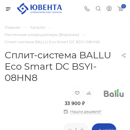
0
—
—
Главная
Каталог
—
Настенные кондиционеры (Воронеж)
Сплит-система BALLU Eco Smart DC BSYI-08HN8
Сплит-система BALLU
Eco Smart DC BSYI-
08HN8
33 900
₽
Нашли дешевле?