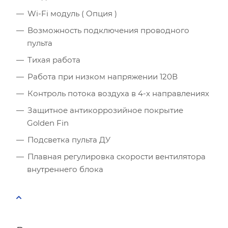
Wi-Fi модуль ( Опция )
Количество телевизоров
Возможность подключения проводного
пульта
Мощность остальной бытовой техники, Вт
Тихая работа
Расчётная мощность охлаждения:
2.53
кВт
Работа при низком напряжении 120В
Рекомендуемый диапазон мощности:
2.40
-
2.91
кВт
Контроль потока воздуха в 4-х направлениях
Защитное антикоррозийное покрытие
Golden Fin
Подсветка пульта ДУ
Плавная регулировка скорости вентилятора
внутреннего блока