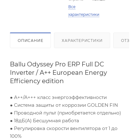
Все
характеристики
ОПИСАНИЕ
ХАРАКТЕРИСТИКИ
ОТЗЫВ
Ballu Odyssey Pro ERP Full DC
Inverter / A++ European Energy
Efficiency edition
● А++/А+++ класс энергоэффективности
● Система защиты от коррозии GOLDEN FIN
Площадь помещения (кв.м)
● Проводной пульт (приобретается отдельно)
● 18дБ(А) Бесшумная работа
Высота потолка (м)
● Регулировка скорости вентилятора от 1 до
100%