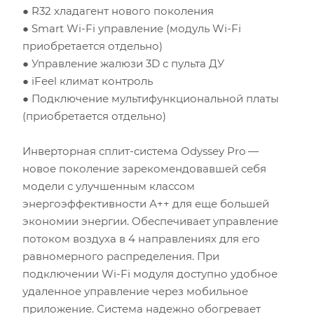
Инсоляция (степень освещенности солнцем)
● R32 хладагент нового поколения
● Smart Wi-Fi управление (модуль Wi-Fi
Количество людей
приобретается отдельно)
● Управление жалюзи 3D с пульта ДУ
Количество компьютеров
● iFeel климат контроль
● Подключение мультифункциональной платы
Количество телевизоров
(приобретается отдельно)
Мощность остальной бытовой техники, Вт
Инверторная сплит-система Odyssey Pro —
новое поколение зарекомендовавшей себя
Расчётная мощность охлаждения:
2.53
кВт
модели с улучшенным классом
Рекомендуемый диапазон мощности:
2.40
-
2.91
кВт
энергоэффективности А++ для еще большей
экономии энергии. Обеспечивает управление
потоком воздуха в 4 направлениях для его
равномерного распределения. При
подключении Wi-Fi модуля доступно удобное
удаленное управление через мобильное
приложение. Система надежно обогревает