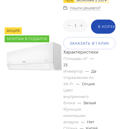
-
10
%
Экономия
3 330
₽
Нашли дешевле?
В КОРЗИНУ
АКЦИЯ
МОНТАЖ В ПОДАРОК
ЗАКАЗАТЬ В 1 КЛИК
Характеристики
Площадь, м²
—
23
Инвертор
—
Да
Управление по
Wi-Fi
—
Опция
Цвет
внутреннего
блока
—
Белый
Функция
ионизации
воздуха
—
Нет
Страна
—
Китай