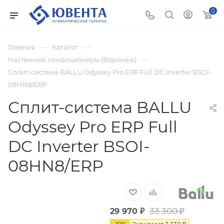
0
—
—
Главная
Каталог
—
Настенные кондиционеры (Воронеж)
Сплит-система BALLU Odyssey Pro ERP Full DC Inverter BSOI-
08HN8/ERP
Сплит-система BALLU
Odyssey Pro ERP Full
DC Inverter BSOI-
08HN8/ERP
33 300
₽
29 970
₽