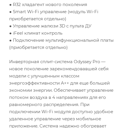
Инсоляция (степень освещенности солнцем)
● R32 хладагент нового поколения
● Smart Wi-Fi управление (модуль Wi-Fi
Количество людей
приобретается отдельно)
● Управление жалюзи 3D с пульта ДУ
Количество компьютеров
● iFeel климат контроль
● Подключение мультифункциональной платы
Количество телевизоров
(приобретается отдельно)
Мощность остальной бытовой техники, Вт
Инверторная сплит-система Odyssey Pro —
новое поколение зарекомендовавшей себя
Расчётная мощность охлаждения:
2.53
кВт
модели с улучшенным классом
Рекомендуемый диапазон мощности:
2.40
-
2.91
кВт
энергоэффективности А++ для еще большей
экономии энергии. Обеспечивает управление
потоком воздуха в 4 направлениях для его
равномерного распределения. При
подключении Wi-Fi модуля доступно удобное
удаленное управление через мобильное
приложение. Система надежно обогревает