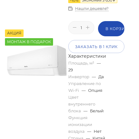
-
10
%
Экономия
3 650
₽
Нашли дешевле?
В КОРЗИНУ
АКЦИЯ
МОНТАЖ В ПОДАРОК
ЗАКАЗАТЬ В 1 КЛИК
Характеристики
Площадь, м²
—
29
Инвертор
—
Да
Управление по
Wi-Fi
—
Опция
Цвет
внутреннего
блока
—
Белый
Функция
ионизации
воздуха
—
Нет
Страна
—
Китай