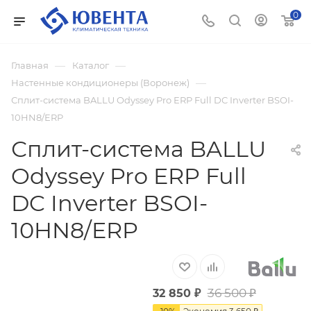
0
—
—
Главная
Каталог
—
Настенные кондиционеры (Воронеж)
Сплит-система BALLU Odyssey Pro ERP Full DC Inverter BSOI-
10HN8/ERP
Сплит-система BALLU
Odyssey Pro ERP Full
DC Inverter BSOI-
10HN8/ERP
36 500
₽
32 850
₽