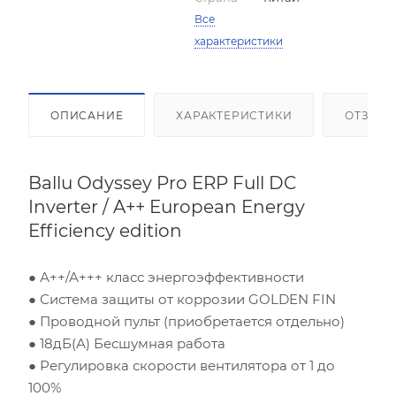
Все
характеристики
ОПИСАНИЕ
ХАРАКТЕРИСТИКИ
ОТЗЫВ
Ballu Odyssey Pro ERP Full DC
Inverter / A++ European Energy
Efficiency edition
● А++/А+++ класс энергоэффективности
● Система защиты от коррозии GOLDEN FIN
Площадь помещения (кв.м)
● Проводной пульт (приобретается отдельно)
● 18дБ(А) Бесшумная работа
Высота потолка (м)
● Регулировка скорости вентилятора от 1 до
100%