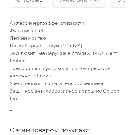
ОПИСАНИЕ
ХАРАКТЕРИСТИКИ
ОТЗЫВ
Количество людей
А класс энергоэффеквтивности
Функция i-feel
Количество компьютеров
Легкий монтаж
Низкий уровень шума 23 дБ(А)
Количество телевизоров
Эксклюзивные наружные блоки X1 PRO Silent
Edition
Мощность остальной бытовой техники, Вт
Трехслойная шумоизоляция компрессора
наружного блока
Расчётная мощность охлаждения:
2.53
кВт
Рекомендуемый диапазон мощности:
2.40
-
2.91
кВт
Увеличенная площать теплообменника
Защитное антикоррозийное покрытие Golden
Fin
С этим товаром покупают