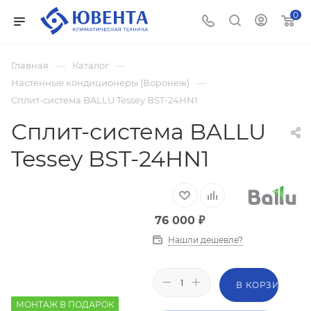
0
—
—
Главная
Каталог
—
Настенные кондиционеры (Воронеж)
Сплит-система BALLU Tessey BST-24HN1
Сплит-система BALLU
Tessey BST-24HN1
76 000
₽
Нашли дешевле?
В КОРЗИНУ
МОНТАЖ В ПОДАРОК