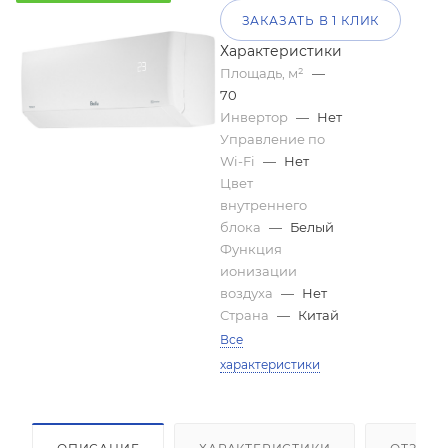
ЗАКАЗАТЬ В 1 КЛИК
Характеристики
Площадь, м²
—
70
Инвертор
—
Нет
Управление по
Wi-Fi
—
Нет
Цвет
внутреннего
блока
—
Белый
Функция
ионизации
воздуха
—
Нет
Страна
—
Китай
Площадь помещения (кв.м)
Все
характеристики
Высота потолка (м)
Инсоляция (степень освещенности солнцем)