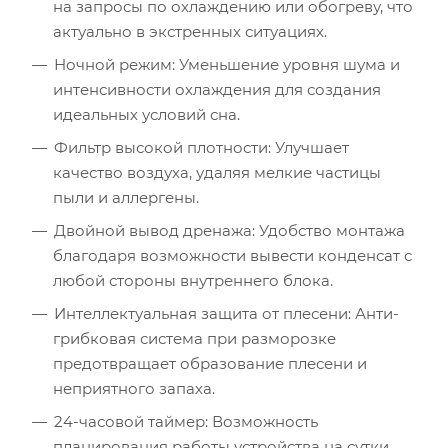
Расчётная мощность охлаждения:
2.53
кВт
на запросы по охлаждению или обогреву, что
Рекомендуемый диапазон мощности:
2.40
-
2.91
кВт
актуально в экстренных ситуациях.
Ночной режим: Уменьшение уровня шума и
интенсивности охлаждения для создания
идеальных условий сна.
Фильтр высокой плотности: Улучшает
качество воздуха, удаляя мелкие частицы
пыли и аллергены.
Двойной вывод дренажа: Удобство монтажа
благодаря возможности вывести конденсат с
любой стороны внутреннего блока.
Интеллектуальная защита от плесени: Анти-
грибковая система при разморозке
предотвращает образование плесени и
неприятного запаха.
24-часовой таймер: Возможность
планирования работы устройства на сутки