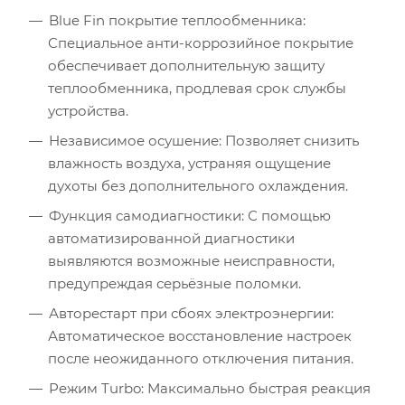
Blue Fin покрытие теплообменника:
Специальное анти-коррозийное покрытие
обеспечивает дополнительную защиту
Площадь помещения (кв.м)
теплообменника, продлевая срок службы
устройства.
Высота потолка (м)
Независимое осушение: Позволяет снизить
влажность воздуха, устраняя ощущение
Инсоляция (степень освещенности солнцем)
духоты без дополнительного охлаждения.
Функция самодиагностики: С помощью
Количество людей
автоматизированной диагностики
выявляются возможные неисправности,
Количество компьютеров
предупреждая серьёзные поломки.
Авторестарт при сбоях электроэнергии:
Количество телевизоров
Автоматическое восстановление настроек
после неожиданного отключения питания.
Мощность остальной бытовой техники, Вт
Режим Turbo: Максимально быстрая реакция