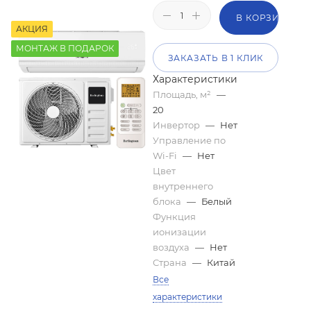
В КОРЗИНУ
АКЦИЯ
МОНТАЖ В ПОДАРОК
ЗАКАЗАТЬ В 1 КЛИК
Характеристики
Площадь, м²
—
20
Инвертор
—
Нет
Управление по
Wi-Fi
—
Нет
Цвет
внутреннего
блока
—
Белый
Функция
ионизации
воздуха
—
Нет
Страна
—
Китай
Все
характеристики