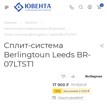
0
—
—
Главная
Каталог
—
Настенные кондиционеры (Воронеж)
Сплит-система Berlingtoun Leeds BR-07LTST1
Сплит-система
Berlingtoun Leeds BR-
07LTST1
19 900
₽
17 900
₽
-
10
%
Экономия
2 000
₽
Нашли дешевле?