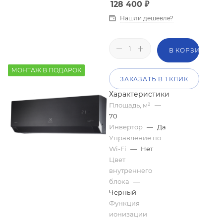
128 400
₽
Нашли дешевле?
В КОРЗИНУ
МОНТАЖ В ПОДАРОК
ЗАКАЗАТЬ В 1 КЛИК
Характеристики
Площадь, м²
—
70
Инвертор
—
Да
Управление по
Wi-Fi
—
Нет
Цвет
внутреннего
блока
—
Черный
Функция
ионизации