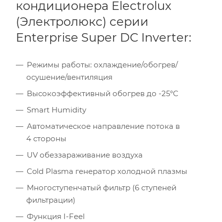
кондиционера Electrolux
Инсоляция (степень освещенности солнцем)
(Электролюкс) серии
Enterprise Super DC Inverter:
Количество людей
Режимы работы: охлаждение/обогрев/
Количество компьютеров
осушение/вентиляция
Количество телевизоров
Высокоэффективный обогрев до -25°С
Smart Humidity
Мощность остальной бытовой техники, Вт
Автоматическое направление потока в
4 стороны
Расчётная мощность охлаждения:
2.53
кВт
Рекомендуемый диапазон мощности:
2.40
-
2.91
кВт
UV обеззараживание воздуха
Cold Plasma генератор холодной плазмы
Многоступенчатый фильтр (6 ступеней
фильтрации)
Функция I-Feel