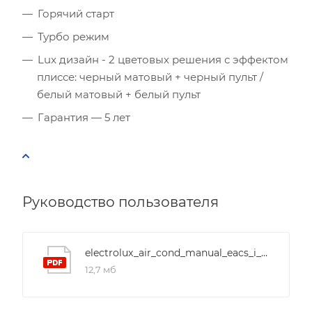
Горячий старт
Турбо режим
Lux дизайн - 2 цветовых решения с эффектом
плиссе: черный матовый + черный пульт /
белый матовый + белый пульт
Гарантия — 5 лет
Руководство пользователя
electrolux_air_cond_manual_eacs_i_hen_black_white_n8
12,7 мб