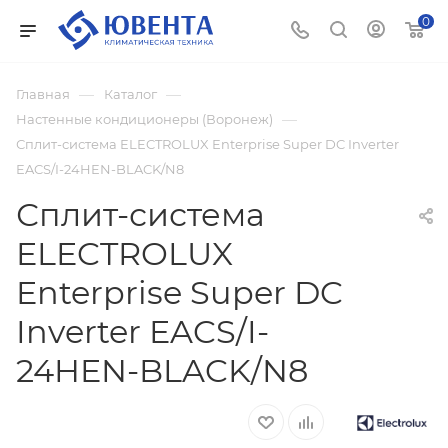
0
—
—
Главная
Каталог
—
Настенные кондиционеры (Воронеж)
Сплит-система ELECTROLUX Enterprise Super DC Inverter
EACS/I-24HEN-BLACK/N8
Сплит-система
ELECTROLUX
Enterprise Super DC
Inverter EACS/I-
24HEN-BLACK/N8