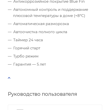
Количество телевизоров
Антикоррозийное покрытие Blue Fin
Автономный контроль и поддержание
Мощность остальной бытовой техники, Вт
плюсовой температуры в доме (+8°C)
Автоматическая разморозка
Расчётная мощность охлаждения:
2.53
кВт
Рекомендуемый диапазон мощности:
2.40
-
2.91
кВт
Автоочистка полного цикла
Таймер 24 часа
Горячий старт
Турбо режим
Гарантия — 5 лет
Руководство пользователя