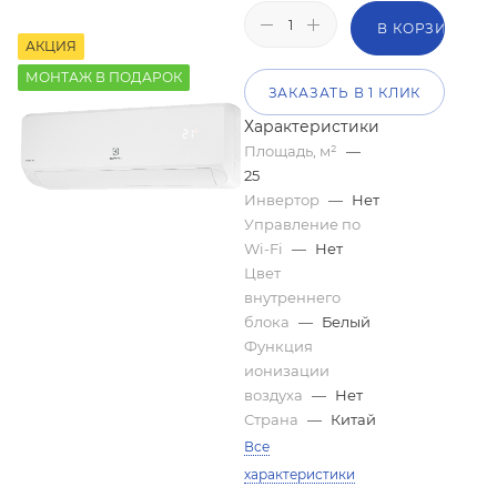
В КОРЗИНУ
АКЦИЯ
МОНТАЖ В ПОДАРОК
ЗАКАЗАТЬ В 1 КЛИК
Характеристики
Площадь, м²
—
25
Инвертор
—
Нет
Управление по
Wi-Fi
—
Нет
Цвет
внутреннего
блока
—
Белый
Функция
ионизации
воздуха
—
Нет
Страна
—
Китай
Все
характеристики