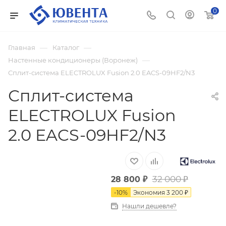
0
—
—
Главная
Каталог
—
Настенные кондиционеры (Воронеж)
Сплит-система ELECTROLUX Fusion 2.0 EACS-09HF2/N3
Сплит-система
ELECTROLUX Fusion
2.0 EACS-09HF2/N3
32 000
₽
28 800
₽
-
10
%
Экономия
3 200
₽
Нашли дешевле?