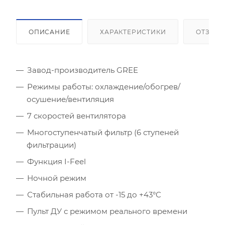
ОПИСАНИЕ
ХАРАКТЕРИСТИКИ
ОТЗЫВ
Завод-производитель GREE
Режимы работы: охлаждение/обогрев/
Площадь помещения (кв.м)
осушение/вентиляция
7 скоростей вентилятора
Высота потолка (м)
Многоступенчатый фильтр (6 ступеней
фильтрации)
Инсоляция (степень освещенности солнцем)
Функция I-Feel
Количество людей
Ночной режим
Стабильная работа от -15 до +43°C
Количество компьютеров
Пульт ДУ с режимом реального времени