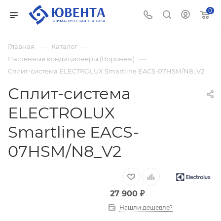
0
—
—
Главная
Каталог
—
Настенные кондиционеры (Воронеж)
Сплит-система ELECTROLUX Smartline EACS-07HSM/N8_V2
Сплит-система
ELECTROLUX
Smartline EACS-
07HSM/N8_V2
27 900
₽
Нашли дешевле?