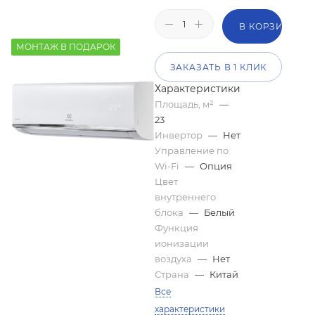
В КОРЗИНУ
МОНТАЖ В ПОДАРОК
ЗАКАЗАТЬ В 1 КЛИК
Характеристики
Площадь, м²
—
23
Инвертор
—
Нет
Управление по
Wi-Fi
—
Опция
Цвет
внутреннего
блока
—
Белый
Функция
ионизации
воздуха
—
Нет
Страна
—
Китай
Все
характеристики