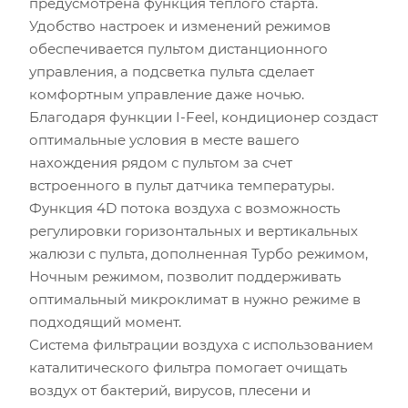
предусмотрена функция теплого старта.
Удобство настроек и изменений режимов
Площадь помещения (кв.м)
обеспечивается пультом дистанционного
управления, а подсветка пульта сделает
Высота потолка (м)
комфортным управление даже ночью.
Благодаря функции I-Feel, кондиционер создаст
Инсоляция (степень освещенности солнцем)
оптимальные условия в месте вашего
нахождения рядом с пультом за счет
Количество людей
встроенного в пульт датчика температуры.
Функция 4D потока воздуха с возможность
Количество компьютеров
регулировки горизонтальных и вертикальных
жалюзи с пульта, дополненная Турбо режимом,
Количество телевизоров
Ночным режимом, позволит поддерживать
оптимальный микроклимат в нужно режиме в
Мощность остальной бытовой техники, Вт
подходящий момент.
Система фильтрации воздуха с использованием
Расчётная мощность охлаждения:
2.53
кВт
каталитического фильтра помогает очищать
Рекомендуемый диапазон мощности:
2.40
-
2.91
кВт
воздух от бактерий, вирусов, плесени и