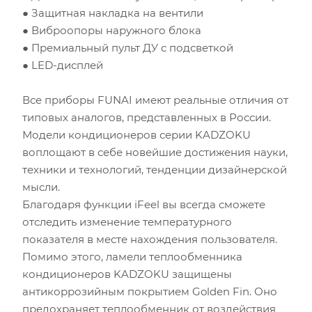
● Защитная накладка на вентили
● Виброопоры наружного блока
● Премиальный пульт ДУ с подсветкой
● LED-дисплей
Все приборы FUNAI имеют реальные отличия от
Площадь помещения (кв.м)
типовых аналогов, представленных в России.
Модели кондиционеров серии KADZOKU
Высота потолка (м)
воплощают в себе новейшие достижения науки,
техники и технологий, тенденции дизайнерской
Инсоляция (степень освещенности солнцем)
мысли.
Благодаря функции iFeel вы всегда сможете
Количество людей
отследить изменение температурного
показателя в месте нахождения пользователя.
Количество компьютеров
Помимо этого, ламели теплообменника
кондиционеров KADZOKU защищены
Количество телевизоров
антикоррозийным покрытием Golden Fin. Оно
предохраняет теплообменник от воздействия