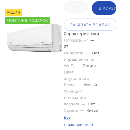
В КОРЗИНУ
АКЦИЯ
МОНТАЖ В ПОДАРОК
ЗАКАЗАТЬ В 1 КЛИК
Характеристики
Площадь, м²
—
27
Инвертор
—
Нет
Управление по
Wi-Fi
—
Опция
Цвет
внутреннего
блока
—
Белый
Функция
ионизации
воздуха
—
Нет
Страна
—
Китай
Все
характеристики