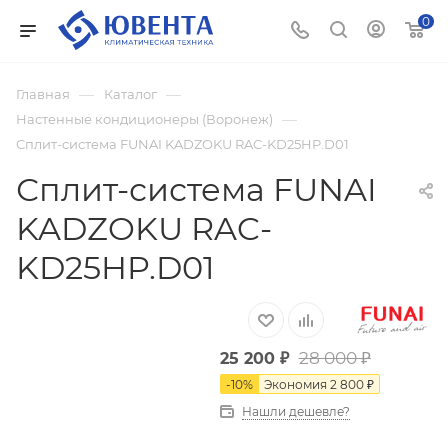
0
—
—
Главная
Каталог
—
Настенные кондиционеры (Воронеж)
Сплит-система FUNAI KADZOKU RAC-KD25HP.D01
Сплит-система FUNAI
KADZOKU RAC-
KD25HP.D01
28 000
₽
25 200
₽
-
10
%
Экономия
2 800
₽
Нашли дешевле?