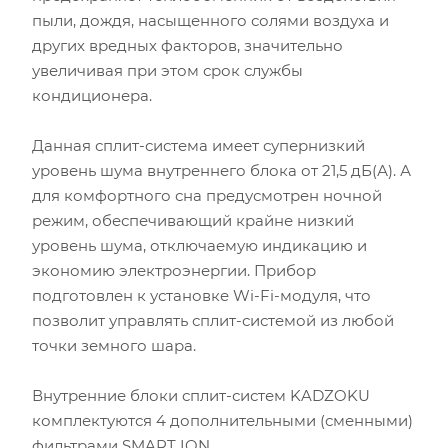
Мощность остальной бытовой техники, Вт
пыли, дождя, насыщенного солями воздуха и
других вредных факторов, значительно
Расчётная мощность охлаждения:
2.53
кВт
увеличивая при этом срок службы
Рекомендуемый диапазон мощности:
2.40
-
2.91
кВт
кондиционера.
Данная сплит-система имеет супернизкий
уровень шума внутреннего блока от 21,5 дБ(А). А
для комфортного сна предусмотрен ночной
режим, обеспечивающий крайне низкий
уровень шума, отключаемую индикацию и
экономию электроэнергии. Прибор
подготовлен к установке Wi-Fi-модуля, что
позволит управлять сплит-системой из любой
точки земного шара.
Внутренние блоки сплит-систем KADZOKU
комплектуются 4 дополнительными (сменными)
фильтрами SMART ION.