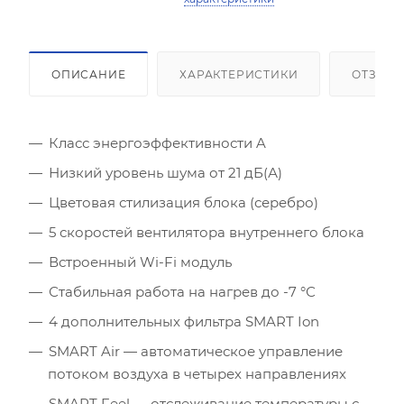
ОПИСАНИЕ
ХАРАКТЕРИСТИКИ
ОТЗЫВ
Площадь помещения (кв.м)
Класс энергоэффективности A
Высота потолка (м)
Низкий уровень шума от 21 дБ(А)
Цветовая стилизация блока (серебро)
Инсоляция (степень освещенности солнцем)
5 скоростей вентилятора внутреннего блока
Встроенный Wi-Fi модуль
Количество людей
Стабильная работа на нагрев до -7 °С
Количество компьютеров
4 дополнительных фильтра SMART Ion
SMART Air — автоматическое управление
Количество телевизоров
потоком воздуха в четырех направлениях
Мощность остальной бытовой техники, Вт
SMART Feel — отслеживание температуры с