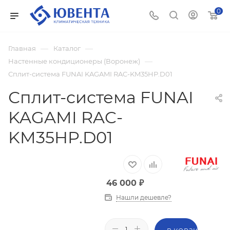
0
—
—
Главная
Каталог
—
Настенные кондиционеры (Воронеж)
Сплит-система FUNAI KAGAMI RAC-KM35HP.D01
Сплит-система FUNAI
KAGAMI RAC-
KM35HP.D01
46 000
₽
Нашли дешевле?