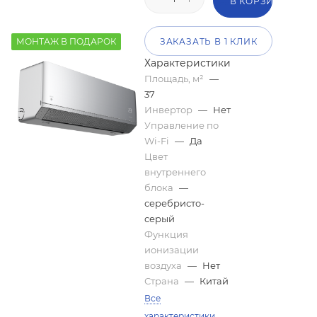
В КОРЗИНУ
МОНТАЖ В ПОДАРОК
ЗАКАЗАТЬ В 1 КЛИК
Характеристики
Площадь, м²
—
37
Инвертор
—
Нет
Управление по
Wi-Fi
—
Да
Цвет
внутреннего
блока
—
серебристо-
серый
Функция
ионизации
воздуха
—
Нет
Страна
—
Китай
Все
характеристики