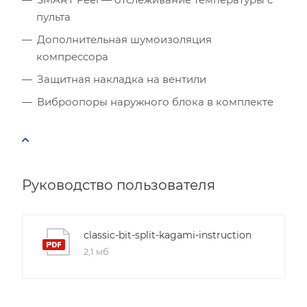
пульта
Расчётная мощность охлаждения:
2.53
кВт
Дополнительная шумоизоляция
Рекомендуемый диапазон мощности:
2.40
-
2.91
кВт
компрессора
Защитная накладка на вентили
Виброопоры наружного блока в комплекте
Руководство пользователя
classic-bit-split-kagami-instruction
2,1 мб