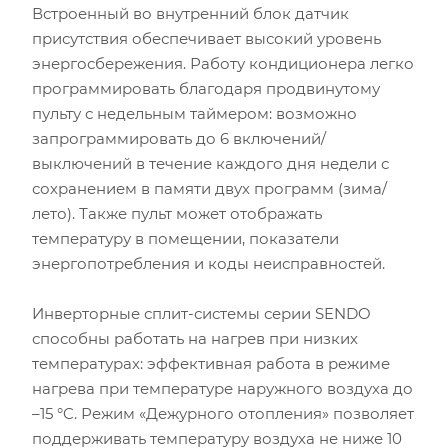
Встроенный во внутренний блок датчик
присутствия обеспечивает высокий уровень
Площадь помещения (кв.м)
энергосбережения. Работу кондиционера легко
программировать благодаря продвинутому
Высота потолка (м)
пульту с недельным таймером: возможно
запрограммировать до 6 включений/
выключений в течение каждого дня недели с
Инсоляция (степень освещенности солнцем)
сохранением в памяти двух программ (зима/
лето). Также пульт может отображать
Количество людей
температуру в помещении, показатели
энергопотребления и коды неисправностей.
Количество компьютеров
Инверторные сплит-системы серии SENDO
Количество телевизоров
способны работать на нагрев при низких
температурах: эффективная работа в режиме
Мощность остальной бытовой техники, Вт
нагрева при температуре наружного воздуха до
–15 °C. Режим «Дежурного отопления» позволяет
Расчётная мощность охлаждения:
2.53
кВт
Рекомендуемый диапазон мощности:
2.40
-
2.91
кВт
поддерживать температуру воздуха не ниже 10