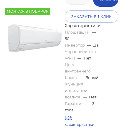
МОНТАЖ В ПОДАРОК
ЗАКАЗАТЬ В 1 КЛИК
Характеристики
Площадь, м²
—
50
Инвертор
—
Да
Управление по
Wi-Fi
—
Нет
Цвет
внутреннего
блока
—
Белый
Функция
ионизации
воздуха
—
Нет
Гарантия
—
3
года
Все
характеристики