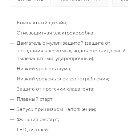
Компактный дизайн;
Огнезащитная электрокоробка;
Двигатель с мультизащитой (защита от
попадания насекомых, водонепроницаемый,
пылезащитный, ударопрочный);
Низкий уровень шума;
Низкий уровень электропотребления;
Площадь помещения (кв.м)
Защита от протечки хладагента;
Плавный старт;
Высота потолка (м)
Запуск при низком напряжении;
Функция рестарт;
Инсоляция (степень освещенности солнцем)
LED дисплей;