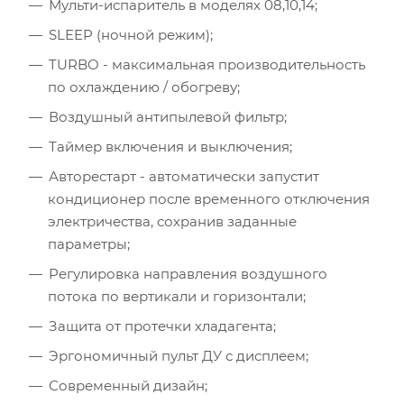
Количество людей
Мульти-испаритель в моделях 08,10,14;
SLEEP (ночной режим);
Количество компьютеров
TURBO - максимальная производительность
по охлаждению / обогреву;
Количество телевизоров
Воздушный антипылевой фильтр;
Мощность остальной бытовой техники, Вт
Таймер включения и выключения;
Авторестарт - автоматически запустит
Расчётная мощность охлаждения:
2.53
кВт
Рекомендуемый диапазон мощности:
2.40
-
2.91
кВт
кондиционер после временного отключения
электричества, сохранив заданные
параметры;
Регулировка направления воздушного
потока по вертикали и горизонтали;
Защита от протечки хладагента;
Эргономичный пульт ДУ с дисплеем;
Современный дизайн;