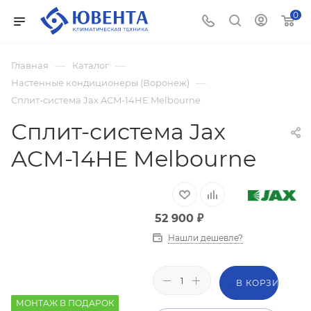
0
—
—
Главная
Каталог
—
Настенные кондиционеры (Воронеж)
Сплит-система Jax ACM-14HE Melbourne
Сплит-система Jax
ACM-14HE Melbourne
52 900
₽
Нашли дешевле?
В КОРЗИНУ
МОНТАЖ В ПОДАРОК