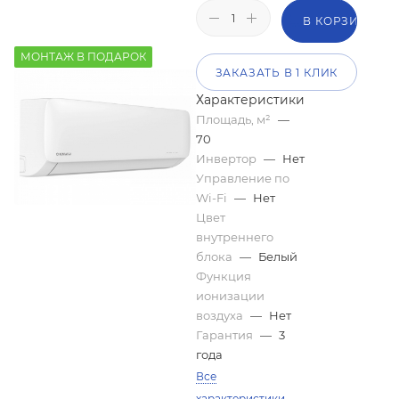
В КОРЗИНУ
МОНТАЖ В ПОДАРОК
ЗАКАЗАТЬ В 1 КЛИК
Характеристики
Площадь, м²
—
70
Инвертор
—
Нет
Управление по
Wi-Fi
—
Нет
Цвет
внутреннего
блока
—
Белый
Функция
ионизации
воздуха
—
Нет
Гарантия
—
3
года
Все
характеристики