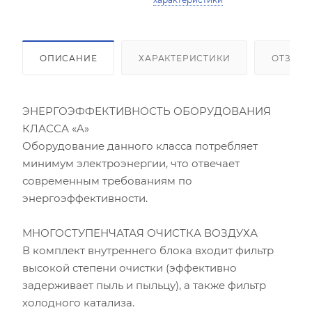
ОПИСАНИЕ
ХАРАКТЕРИСТИКИ
ОТЗЫВ
Площадь помещения (кв.м)
ЭНЕРГОЭФФЕКТИВНОСТЬ ОБОРУДОВАНИЯ
Высота потолка (м)
КЛАССА «A»
Оборудование данного класса потребляет
Инсоляция (степень освещенности солнцем)
минимум электроэнергии, что отвечает
современным требованиям по
Количество людей
энергоэффективности.
Количество компьютеров
МНОГОСТУПЕНЧАТАЯ ОЧИСТКА ВОЗДУХА
В комплект внутреннего блока входит фильтр
Количество телевизоров
высокой степени очистки (эффективно
задерживает пыль и пыльцу), а также фильтр
Мощность остальной бытовой техники, Вт
холодного катализа.