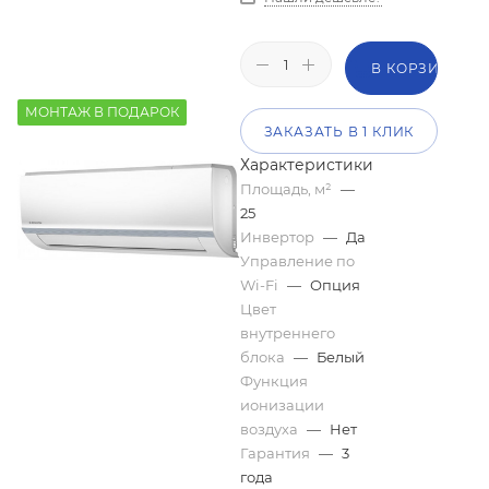
В КОРЗИНУ
МОНТАЖ В ПОДАРОК
ЗАКАЗАТЬ В 1 КЛИК
Характеристики
Площадь, м²
—
25
Инвертор
—
Да
Управление по
Wi-Fi
—
Опция
Цвет
внутреннего
блока
—
Белый
Функция
ионизации
воздуха
—
Нет
Гарантия
—
3
года