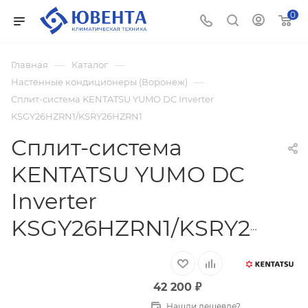
0
—
—
Главная
Каталог
—
Настенные кондиционеры (Воронеж)
Сплит-система KENTATSU YUMO DC Inverter
KSGY26HZRN1/KSRY26HZRN1
Сплит-система
KENTATSU YUMO DC
Inverter
KSGY26HZRN1/KSRY26HZRN1
42 200
₽
Нашли дешевле?