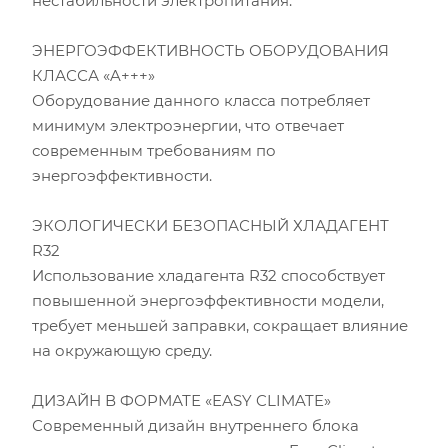
нестабильности электропитания.
ЭНЕРГОЭФФЕКТИВНОСТЬ ОБОРУДОВАНИЯ
Площадь помещения (кв.м)
КЛАССА «A+++»
Оборудование данного класса потребляет
Высота потолка (м)
минимум электроэнергии, что отвечает
современным требованиям по
Инсоляция (степень освещенности солнцем)
энергоэффективности.
Количество людей
ЭКОЛОГИЧЕСКИ БЕЗОПАСНЫЙ ХЛАДАГЕНТ
R32
Количество компьютеров
Использование хладагента R32 способствует
повышенной энергоэффективности модели,
Количество телевизоров
требует меньшей заправки, сокращает влияние
на окружающую среду.
Мощность остальной бытовой техники, Вт
ДИЗАЙН В ФОРМАТЕ «EASY CLIMATE»
Расчётная мощность охлаждения:
2.53
кВт
Современный дизайн внутреннего блока
Рекомендуемый диапазон мощности:
2.40
-
2.91
кВт