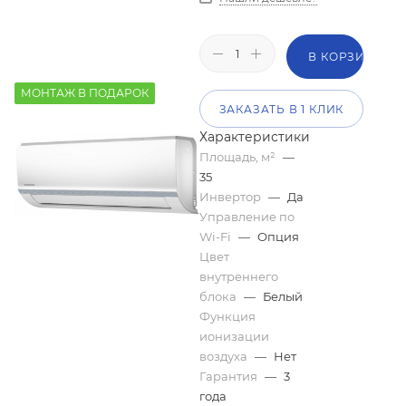
В КОРЗИНУ
МОНТАЖ В ПОДАРОК
ЗАКАЗАТЬ В 1 КЛИК
Характеристики
Площадь, м²
—
35
Инвертор
—
Да
Управление по
Wi-Fi
—
Опция
Цвет
внутреннего
блока
—
Белый
Функция
ионизации
воздуха
—
Нет
Гарантия
—
3
года