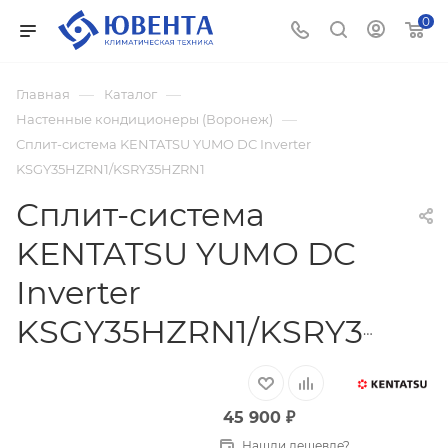
0
—
—
Главная
Каталог
—
Настенные кондиционеры (Воронеж)
Сплит-система KENTATSU YUMO DC Inverter
KSGY35HZRN1/KSRY35HZRN1
Сплит-система
KENTATSU YUMO DC
Inverter
KSGY35HZRN1/KSRY35HZRN1
45 900
₽
Нашли дешевле?