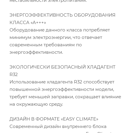
нестабильности электропитания.
ЭНЕРГОЭФФЕКТИВНОСТЬ ОБОРУДОВАНИЯ
Площадь помещения (кв.м)
КЛАССА «A+++»
Оборудование данного класса потребляет
Высота потолка (м)
минимум электроэнергии, что отвечает
современным требованиям по
Инсоляция (степень освещенности солнцем)
энергоэффективности.
Количество людей
ЭКОЛОГИЧЕСКИ БЕЗОПАСНЫЙ ХЛАДАГЕНТ
R32
Количество компьютеров
Использование хладагента R32 способствует
повышенной энергоэффективности модели,
Количество телевизоров
требует меньшей заправки, сокращает влияние
на окружающую среду.
Мощность остальной бытовой техники, Вт
ДИЗАЙН В ФОРМАТЕ «EASY CLIMATE»
Расчётная мощность охлаждения:
2.53
кВт
Современный дизайн внутреннего блока
Рекомендуемый диапазон мощности:
2.40
-
2.91
кВт