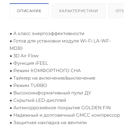
Площадь помещения (кв.м)
ОПИСАНИЕ
ХАРАКТЕРИСТИКИ
ОТЗЫВ
Высота потолка (м)
● А класс энергоэффективности
● Готов для установки модуля Wi-Fi LA-WF-
Инсоляция (степень освещенности солнцем)
MD30
● 3D Air Flow
Количество людей
● Функция iFEEL
● Режим КОМФОРТНОГО СНА
Количество компьютеров
● Таймер на включение/выключение
● Режим TURBO
Количество телевизоров
● Высокоинформативный пульт ДУ
● Скрытый LED-дисплей
Мощность остальной бытовой техники, Вт
● Антикоррозийное покрытие GOLDEN FIN
● Надежный и долговечный GMCC компрессор
Расчётная мощность охлаждения:
2.53
кВт
Рекомендуемый диапазон мощности:
2.40
-
2.91
кВт
● Защитная накладка на вентили