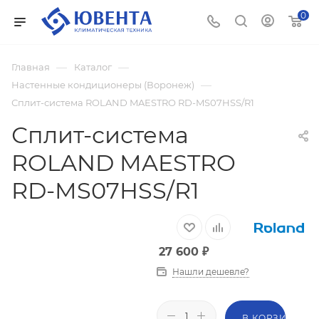
0
—
—
Главная
Каталог
—
Настенные кондиционеры (Воронеж)
Сплит-система ROLAND MAESTRO RD-MS07HSS/R1
Сплит-система
ROLAND MAESTRO
RD-MS07HSS/R1
27 600
₽
Нашли дешевле?
В КОРЗИНУ