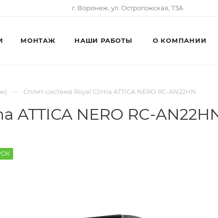
г. Воронеж, ул. Острогожская, 73А
И
МОНТАЖ
НАШИ РАБОТЫ
О КОМПАНИИ
—
ж)
Сплит-система Royal Clima ATTICA NERO RC-AN22HN
ima ATTICA NERO RC-AN22H
РОК