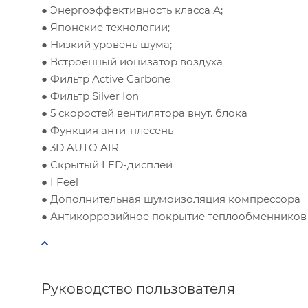
● Энергоэффективность класса А;
● Японские технологии;
Высота п
● Низкий уровень шума;
● Встроенный ионизатор воздуха
● Фильтр Active Carbone
Инсоляци
● Фильтр Silver Ion
● 5 скоростей вентилятора внут. блока
Количес
● Функция анти-плесень
● 3D AUTO AIR
● Скрытый LED-дисплей
Количес
● I Feel
● Дополнительная шумоизоляция компрессора
Количес
● Антикоррозийное покрытие теплообменников 
Мощность
Руководство пользователя
Расчётн