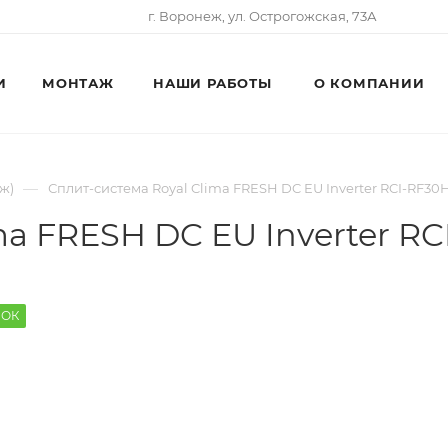
г. Воронеж, ул. Острогожская, 73А
И
МОНТАЖ
НАШИ РАБОТЫ
О КОМПАНИИ
—
ж)
Сплит-система Royal Clima FRESH DC EU Inverter RCI-RF30
ma FRESH DC EU Inverter R
РОК