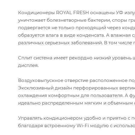
Количес
Кондиционеры ROYAL FRESH оснащены УФ излуча
уничтожает болезнетворные бактерии, споры гр
Количес
подвергается не только проходящий через конди
образуется влага в виде конденсата. А влажна
Количес
различных серьезных заболеваний. В том числе
Сплит система имеет рекордно низкий уровень ш
Мощность
дисплея.
Расчётн
Воздуховыпускное отверстие расположенное под
Эксклюзивный дизайн перфорированных вертика
Рекомен
охлаждения комфортным для пользователя. А фу
идеально распределенным мягким и объемным об
Управлять кондиционером удобно и приятно с 
благодаря встроенному Wi-Fi модулю с исполь