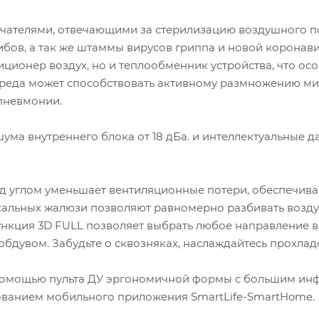
тво людей
телями, отвечающими за стерилизацию воздушного по
ибов, а так же штаммы вирусов гриппа и новой корона
тво компьютеров
ционер воздух, но и теплообменник устройства, что осо
я среда может способствовать активному размножению 
тво телевизоров
 пневмонии.
ума внутреннего блока от 18 дБа. и интеллектуальные 
 остальной бытовой техники, Вт
ая мощность охлаждения:
2.53
кВт
 углом уменьшает вентиляционные потери, обеспечива
льных жалюзи позволяют равномерно разбивать возду
дуемый диапазон мощности:
2.40
-
2.91
кВт
нкция 3D FULL позволяет выбрать любое направление в
дувом. Забудьте о сквозняках, наслаждайтесь прохлад
помощью пульта ДУ эргономичной формы с большим инф
зованием мобильного приложения SmartLife-SmartHome.