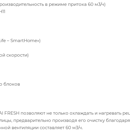
производительность в режиме притока 60 м3/ч)
11
ife – SmartHome»)
ой скорости)
 помещения (кв.м)
о блоков
отолка (м)
Al FRESH позволяют не только охлаждать и нагревать р
я (степень освещенности солнцем)
лицы, предварительно производя его очистку благодар
ной вентиляции составляет 60 м3/ч.