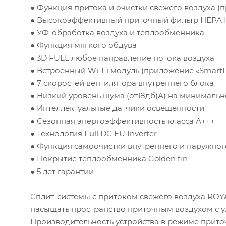
● Функция притока и очистки свежего воздуха (
● Высокоэффективный приточный фильтр НЕРА Н
● УФ-обработка воздуха и теплообменника
● Функция мягкого обдува
● 3D FULL любое направление потока воздуха
● Встроенный Wi-Fi модуль (приложение «SmartL
● 7 скоростей вентилятора внутреннего блока
● Низкий уровень шума (от18дб(А) на минимальн
● Интеллектуальные датчики освещенности
● Сезонная энергоэффективность класса А+++
● Технология Full DC EU Inverter
Площадь
● Функция самоочистки внутреннего и наружног
● Покрытие теплообменника Golden fin
Высота п
● 5 лет гарантии
Сплит-системы с притоком свежего воздуха ROY
Инсоляци
насыщать пространство приточным воздухом с у
Производительность устройства в режиме приточ