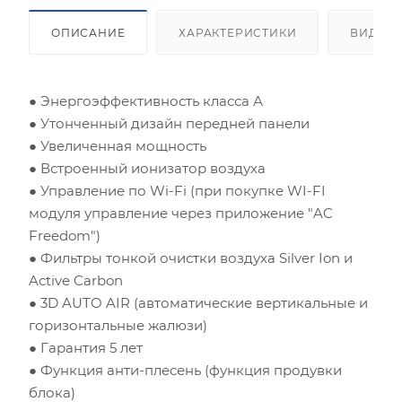
ОПИСАНИЕ
ХАРАКТЕРИСТИКИ
ВИДЕО
Площадь помещения (кв.м)
● Энергоэффективность класса А
Высота потолка (м)
● Утонченный дизайн передней панели
● Увеличенная мощность
● Встроенный ионизатор воздуха
Инсоляция (степень освещенности солнцем)
● Управление по Wi-Fi (при покупке WI-FI
модуля управление через приложение "AC
Количество людей
Freedom")
● Фильтры тонкой очистки воздуха Silver Ion и
Количество компьютеров
Active Carbon
● 3D AUTO AIR (автоматические вертикальные и
Количество телевизоров
горизонтальные жалюзи)
● Гарантия 5 лет
Мощность остальной бытовой техники, Вт
● Функция анти-плесень (функция продувки
блока)
Расчётная мощность охлаждения:
2.53
кВт