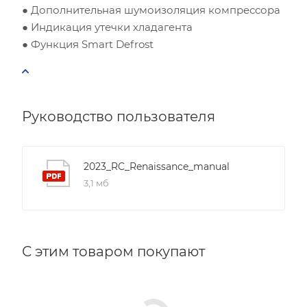
Рекомендуемый диапазон мощности:
2.40
-
2.91
кВт
● Дополнительная шумоизоляция компрессора
● Индикация утечки хладагента
● Функция Smart Defrost
Руководство пользователя
2023_RC_Renaissance_manual
3,1 мб
С этим товаром покупают