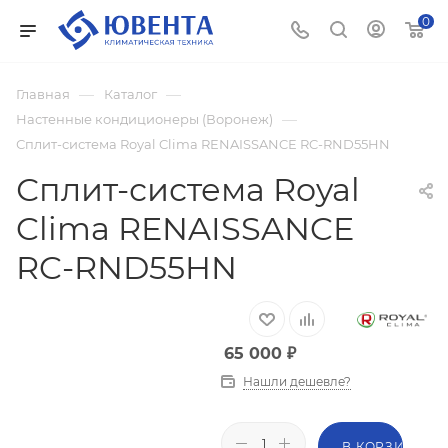
0
—
—
Главная
Каталог
—
Настенные кондиционеры (Воронеж)
Сплит-система Royal Clima RENAISSANCE RC-RND55HN
Сплит-система Royal
Clima RENAISSANCE
RC-RND55HN
65 000
₽
Нашли дешевле?
В КОРЗИНУ