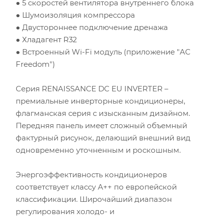
● 5 скоростей вентилятора внутреннего блока
Высота потолка (м)
● Шумоизоляция компрессора
● Двустороннее подключение дренажа
● Хладагент R32
Инсоляция (степень освещенности солнцем)
● Встроенный Wi-Fi модуль (приложение "AC
Freedom")
Количество людей
Серия RENAISSANCE DC EU INVERTER –
Количество компьютеров
премиальные инверторные кондиционеры,
флагманская серия с изысканным дизайном.
Количество телевизоров
Передняя панель имеет сложный объемный
фактурный рисунок, делающий внешний вид
Мощность остальной бытовой техники, Вт
одновременно уточненным и роскошным.
Расчётная мощность охлаждения:
2.53
кВт
Энергоэффективность кондиционеров
Рекомендуемый диапазон мощности:
2.40
-
2.91
кВт
соответствует классу А++ по европейской
классификации. Широчайший диапазон
регулирования холодо- и