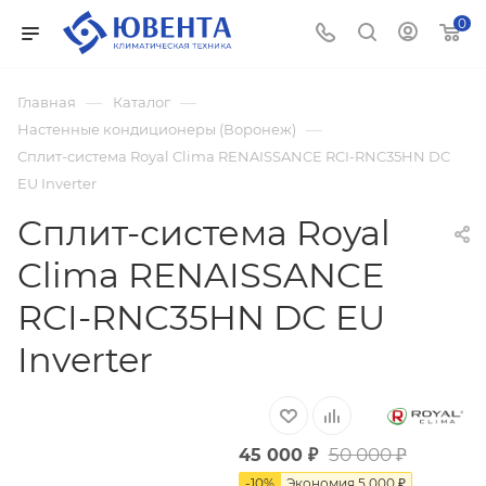
0
—
—
Главная
Каталог
—
Настенные кондиционеры (Воронеж)
Сплит-система Royal Clima RENAISSANCE RCI-RNC35HN DC
EU Inverter
Сплит-система Royal
Clima RENAISSANCE
RCI-RNC35HN DC EU
Inverter
50 000
₽
45 000
₽
-
10
%
Экономия
5 000
₽