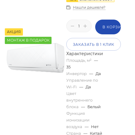
Нашли дешевле?
В КОРЗИНУ
АКЦИЯ
МОНТАЖ В ПОДАРОК
ЗАКАЗАТЬ В 1 КЛИК
Характеристики
Площадь, м²
—
35
Инвертор
—
Да
Управление по
Wi-Fi
—
Да
Цвет
внутреннего
блока
—
Белый
Функция
ионизации
воздуха
—
Нет
Страна
—
Китай