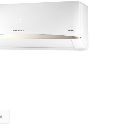
 помещения (кв.м)
Ы
отолка (м)