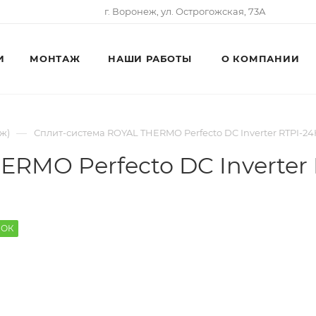
г. Воронеж, ул. Острогожская, 73А
И
МОНТАЖ
НАШИ РАБОТЫ
О КОМПАНИИ
—
ж)
Сплит-система ROYAL THERMO Perfecto DC Inverter RTPI-2
ERMO Perfecto DC Inverter
РОК