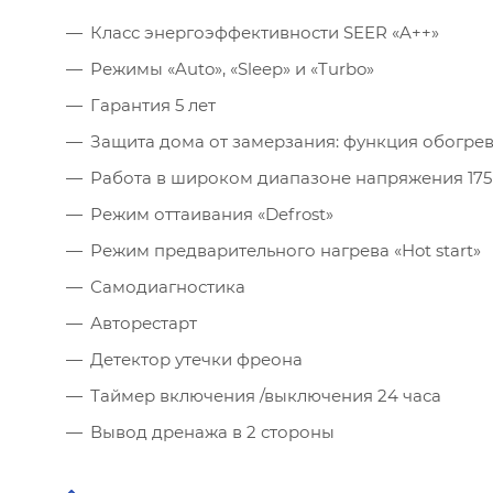
Класс энергоэффективности SEER «A++»
Режимы «Auto», «Sleep» и «Turbo»
Инсоляци
Гарантия 5 лет
Защита дома от замерзания: функция обогрева
Количес
Работа в широком диапазоне напряжения 175
Количес
Режим оттаивания «Defrost»
Режим предварительного нагрева «Hot start»
Количес
Самодиагностика
Авторестарт
Мощность
Детектор утечки фреона
Таймер включения /выключения 24 часа
Расчётн
Вывод дренажа в 2 стороны
Рекомен