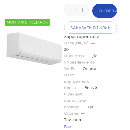
В КОРЗИНУ
МОНТАЖ В ПОДАРОК
ЗАКАЗАТЬ В 1 КЛИК
Характеристики
Площадь, м²
—
20
Инвертор
—
Да
Управление по
Wi-Fi
—
Опция
Цвет
внутреннего
блока
—
Белый
Функция
ионизации
воздуха
—
Да
Страна
—
Таиланд
Все