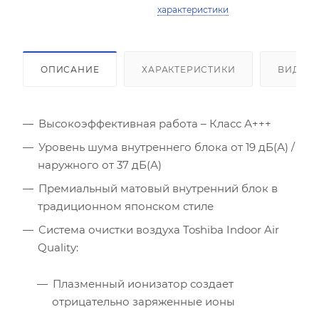
характеристики
ОПИСАНИЕ
ХАРАКТЕРИСТИКИ
ВИДЕО
Высокоэффективная работа – Класс А+++
Уровень шума внутреннего блока от 19 дБ(А) /
наружного от 37 дБ(А)
Площадь помещения (кв.м)
Премиальный матовый внутренний блок в
традиционном японском стиле
Высота потолка (м)
Cистема очистки воздуха Toshiba Indoor Air
Quality:
Инсоляция (степень освещенности солнцем)
Плазменный ионизатор создает
Количество людей
отрицательно заряженные ионы