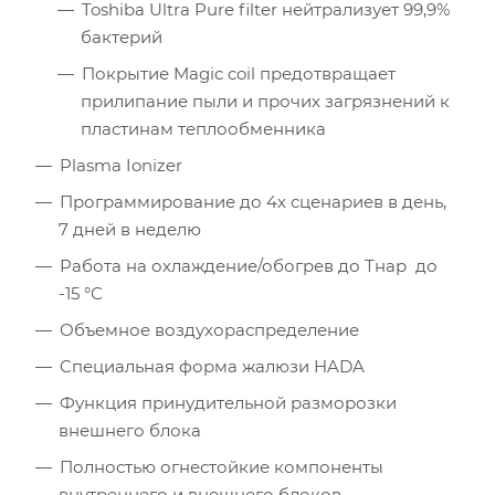
Toshiba Ultra Pure filter нейтрализует 99,9%
Количество компьютеров
бактерий
Количество телевизоров
Покрытие Magic coil предотвращает
прилипание пыли и прочих загрязнений к
Мощность остальной бытовой техники, Вт
пластинам теплообменника
Plasma Ionizer
Расчётная мощность охлаждения:
2.53
кВт
Рекомендуемый диапазон мощности:
2.40
-
2.91
кВт
Программирование до 4х сценариев в день,
7 дней в неделю
Работа на охлаждение/обогрев до Тнар до
-15 °С
Объемное воздухораспределение
Cпециальная форма жалюзи HADA
Функция принудительной разморозки
внешнего блока
Полностью огнестойкие компоненты
внутреннего и внешнего блоков