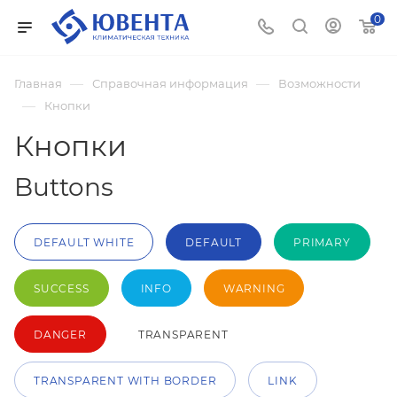
0
—
—
Главная
Справочная информация
Возможности
—
Кнопки
Кнопки
Buttons
DEFAULT WHITE
DEFAULT
PRIMARY
SUCCESS
INFO
WARNING
DANGER
TRANSPARENT
TRANSPARENT WITH BORDER
LINK